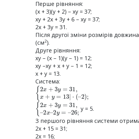
Перше рівняння:
(х + 3)(y + 2) – xу = 37;
xy + 2х + 3y + 6 – хy = 37;
2х + 3y = 31.
Після другої зміни розмірів довжина
2
(см
).
Друге рівняння:
ху – (х – 1)(у – 1) = 12;
ху –ху + х + у – 1 = 12;
х + y = 13.
Система:
{
⋅
(
2
–
x
2
+
)
;
3
y
=
31
,
x
+
y
=
13
|
{
2
2
x
x
–
+
2
3
y
y
=
=
–
31
26
,
;
–
y = 5.
З першого рівняння системи отрим
2х + 15 = 31;
2х = 16;