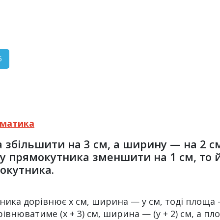
5
матика
збільшити на 3 см, а ширину — на 2 см
ну прямокутника зменшити на 1 см, то
окутника.
ика дорівнює х см, ширина — y см, тоді площа 
юватиме (х + 3) см, ширина — (у + 2) см, а площа