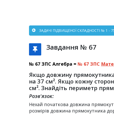
ЗАДАЧІ ПІДВИЩЕНОЇ СКЛАДНОСТІ № 1 - 7
Завдання № 67
№ 67 ЗПС Алгебра =
№ 67 ЗПС
Мате
Якщо довжину прямокутника 
на 37 см². Якщо кожну сторо
см². Знайдіть периметр прям
Розв'язок:
Нехай початкова довжина прямокутн
розмірів довжина прямокутника дорівн