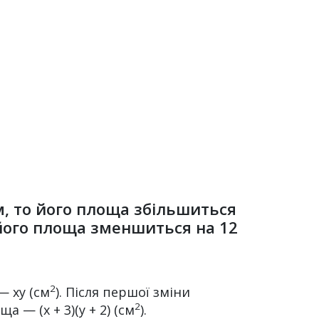
, то його площа збільшиться
 його площа зменшиться на 12
2
— ху (см
). Після першої зміни
2
 — (х + 3)(у + 2) (см
).