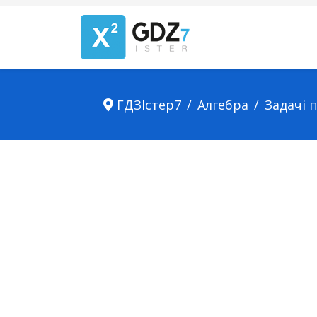
ГДЗІстер7
Алгебра
Задачі 