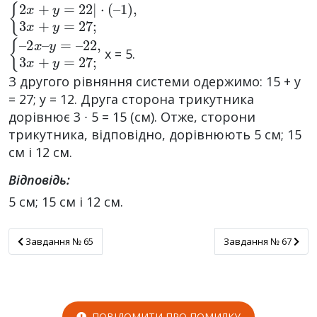
{
1
2
)
,
x
3
+
x
y
+
=
y
22
=
27
|
⋅
;
(
–
{
22
–
2
,
3
x
x
–
+
y
=
y
–
=
27
;
x = 5.
З другого рівняння системи одержимо: 15 + y
= 27; y = 12. Друга сторона трикутника
дорівнює 3 ∙ 5 = 15 (см). Отже, сторони
трикутника, відповідно, дорівнюють 5 см; 15
см і 12 см.
Відповідь:
5 см; 15 см і 12 см.
Завдання № 65
Завдання № 67
Завдання № 65
Завдання № 67
ПОВІДОМИТИ ПРО ПОМИЛКУ