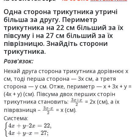
Одна сторона трикутника утричі
більша за другу. Периметр
трикутника на 22 см більший за їх
півсуму і на 27 см більший за їх
піврізницю. Знайдіть сторони
трикутника.
Розв'язок:
Нехай друга сторона трикутника дорівнює х
см, тоді перша сторона — 3х см, а третя
сторона — y см. Отже, периметр — х + 3х + у =
(4х + у) (см). Півсума двох перших сторін
3
x
+
x
2
трикутника становить:
= 2x (см), а їх
3
x
2
x
–
піврвзниця –
= х (см).
Система:
{
2
x
4
=
x
x
27
=
+
22
y
;
–
,
4
x
+
y
–