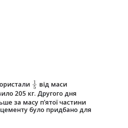
1
5
користали
від маси
ло 205 кг. Другого дня
ьше за масу п’ятої частини
и цементу було придбано для