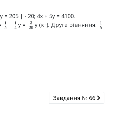
4
y = 205 | ∙ 20; 4x + 5y = 4100.
1
5
1
4
3
20
1
5
 =
∙
у =
y (кг). Друге рівняння:
Завдання № 66
Завдання № 66