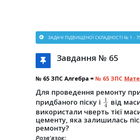
ЗАДАЧІ ПІДВИЩЕНОЇ СКЛАДНОСТІ № 1 - 7
Завдання № 65
№ 65 ЗПС Алгебра =
№ 65 ЗПС
Мате
Для проведення ремонту при
1
4
придбаного піску і
від маси
використали чверть тієї маси
цементу, яка залишилась піс
ремонту?
Розв'язок: