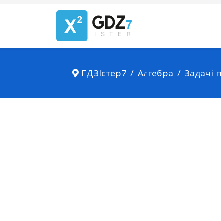
ГДЗІстер7
Алгебра
Задачі 