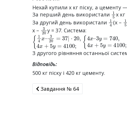
Нехай купили х кг піску, а цементу — 
1
5
За перший день використали
х кг
1
4
1
За другий день використали
(x –
3
20
x –
y = 37. Система:
{
·
20
1
4
,
x
4
–
x
3
+
20
5
y
=
=
37
4100
|
;
{
3
4
y
x
=
–
740
,
4
x
+
5
y
=
4
З другого рівняння останньої системи
Відповідь:
500 кг піску і 420 кг цементу.
Завдання № 64
Завдання № 64