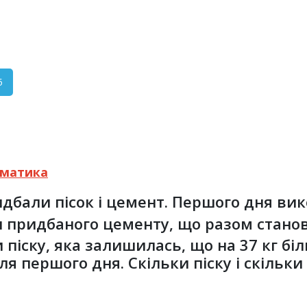
5
матика
дбали пісок і цемент. Першого дня ви
 придбаного цементу, що разом станови
 піску, яка залишилась, що на 37 кг біл
ля першого дня. Скільки піску і скільк