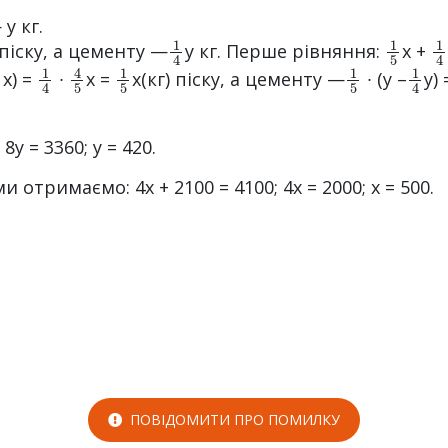
у кг.
1
4
1
5
1
 піску, а цементу —
y кг. Перше рівняння:
х +
5
1
4
4
5
1
5
1
5
1
4
x) =
∙
x =
x(кг) піску, а цементу —
∙ (у –
у)
100
;
8y = 3360; у = 420.
 отримаємо: 4х + 2100 = 4100; 4х = 2000; х = 500.
ПОВІДОМИТИ ПРО ПОМИЛКУ