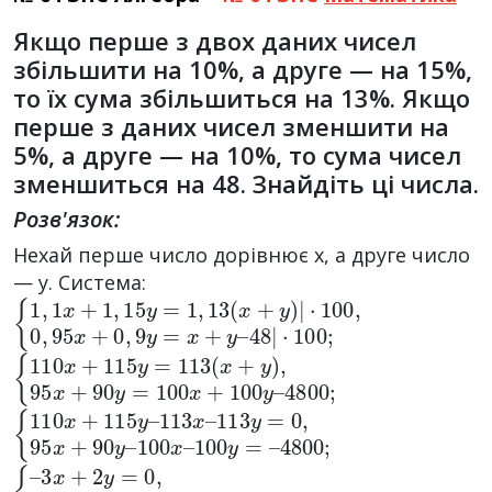
Якщо перше з двох даних чисел
збільшити на 10%, а друге — на 15%,
то їх сума збільшиться на 13%. Якщо
перше з даних чисел зменшити на
5%, а друге — на 10%, то сума чисел
зменшиться на 48. Знайдіть ці числа.
Розв'язок:
Нехай перше число дорівнює х, а друге число
— у. Система:
{
·
100
1
,
1
x
,
0
+
,
1
95
,
15
x
+
y
0
=
1
,
9
,
13
y
=
x
(
x
+
+
y
y
–
)
48
|
|
·
100
;
{
4800
110
x
;
+
115
y
=
113
(
x
+
y
)
,
95
x
+
90
y
=
100
x
+
100
y
–
{
113
100
110
y
y
x
=
=
+
0
–
115
4800
,
95
x
y
+
–
;
90
113
y
–
x
100
–
x
–
{
10
–
3
y
x
=
+
–
2
4800
y
=
0
,
–
;
5
x
–