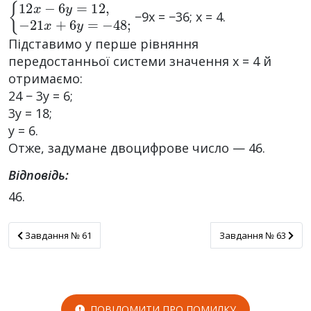
{
12
x
−
6
y
=
12
,
−
21
x
+
6
y
=
−
48
;
−9x = −36; x = 4.
Підставимо у перше рівняння
передостанньої системи значення x = 4 й
отримаємо:
24 − 3y = 6;
3y = 18;
y = 6.
Отже, задумане двоцифрове число — 46.
Відповідь:
46.
Завдання № 61
Завдання № 63
Завдання № 61
Завдання № 63
ПОВІДОМИТИ ПРО ПОМИЛКУ