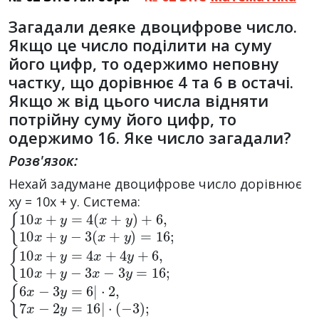
Загадали деяке двоцифрове число.
Якщо це число поділити на суму
його цифр, то одержимо неповну
частку, що дорівнює 4 та 6 в остачі.
Якщо ж від цього числа відняти
потрійну суму його цифр, то
одержимо 16. Яке число загадали?
Розв'язок:
Нехай задумане двоцифрове число дорівнює
xy = 10x + y. Система:
{
10
x
+
y
=
4
(
x
+
y
)
+
6
,
10
x
+
y
−
3
(
x
+
y
)
=
16
;
{
10
x
+
y
=
4
x
+
4
y
+
6
,
10
x
+
y
−
3
x
−
3
y
=
16
;
{
·
2
6
,
x
7
−
x
3
−
y
2
=
y
6
=
|
16
|
·
(
−
3
)
;