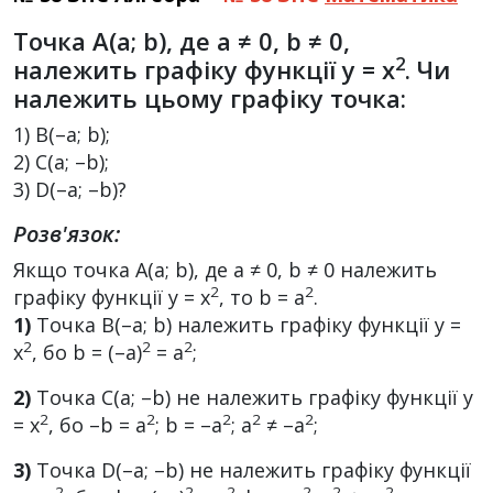
Точка A(a; b), де a ≠ 0, b ≠ 0,
2
належить графіку функції y = x
. Чи
належить цьому графіку точка:
1) B(–a; b);
2) C(a; –b);
3) D(–a; –b)?
Розв'язок:
Якщо точка А(а; b), де а ≠ 0, b ≠ 0 належить
2
2
графіку функції у = х
, то b = a
.
1)
Точка В(–а; b) належить графіку функції у =
2
2
2
х
, бо b = (–а)
= а
;
2)
Точка С(a; –b) не належить графіку функції у
2
2
2
2
2
= х
, бо –b = а
; b = –а
; а
≠ –а
;
3)
Точка D(–a; –b) не належить графіку функції
2
2
2
2
2
2