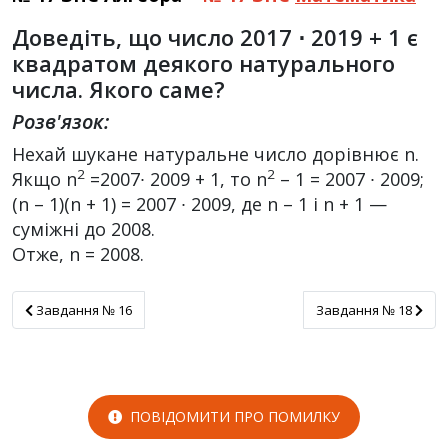
Доведіть, що число 2017 ⋅ 2019 + 1 є
квадратом деякого натурального
числа. Якого саме?
Розв'язок:
Нехай шукане натуральне число дорівнює n.
2
2
Якщо n
=2007∙ 2009 + 1, то n
– 1 = 2007 ∙ 2009;
(n – 1)(n + 1) = 2007 ∙ 2009, де n – 1 і n + 1 —
суміжні до 2008.
Отже, n = 2008.
Завдання № 16
Завдання № 18
Завдання № 16
Завдання № 18
ПОВІДОМИТИ ПРО ПОМИЛКУ