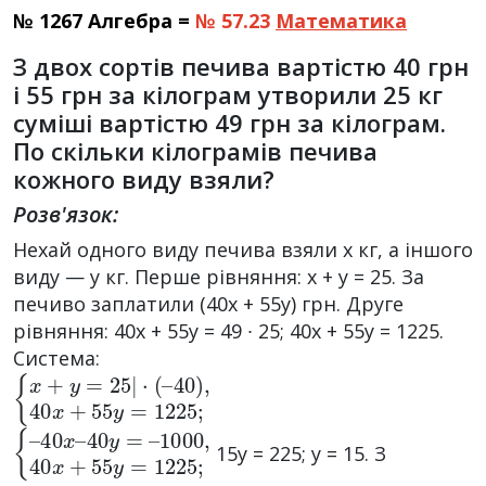
№ 1267 Алгебра =
№ 57.23
Математика
З двох сортів печива вартістю 40 грн
і 55 грн за кілограм утворили 25 кг
суміші вартістю 49 грн за кілограм.
По скільки кілограмів печива
кожного виду взяли?
Розв'язок:
Нехай одного виду печива взяли х кг, а іншого
виду — у кг. Перше рівняння: х + у = 25. За
печиво заплатили (40х + 55у) грн. Друге
рівняння: 40х + 55у = 49 ∙ 25; 40х + 55у = 1225.
Система:
{
40
x
+
)
y
,
40
=
25
x
+
|
55
·
(
–
y
=
1225
;
{
1000
–
40
x
,
40
–
40
x
+
y
=
55
–
y
=
1225
;
15у = 225; у = 15. З