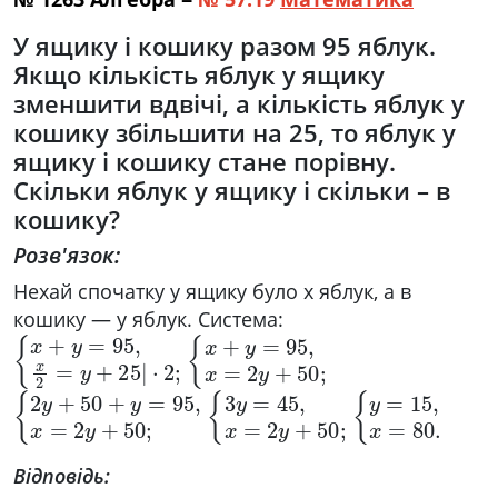
У ящику і кошику разом 95 яблук.
Якщо кількість яблук у ящику
зменшити вдвічі, а кількість яблук у
кошику збільшити на 25, то яблук у
ящику і кошику стане порівну.
Скільки яблук у ящику і скільки – в
кошику?
Розв'язок:
Нехай спочатку у ящику було x яблук, а в
кошику — y яблук. Система:
{
·
2
x
;
+
y
=
95
,
x
2
=
y
+
25
|
{
x
+
y
=
95
,
x
=
2
y
+
50
;
{
2
y
+
50
+
y
=
95
,
x
=
2
y
+
50
{
3
y
;
=
45
,
x
=
2
y
+
50
{
y
;
=
15
,
x
=
80.
Відповідь: