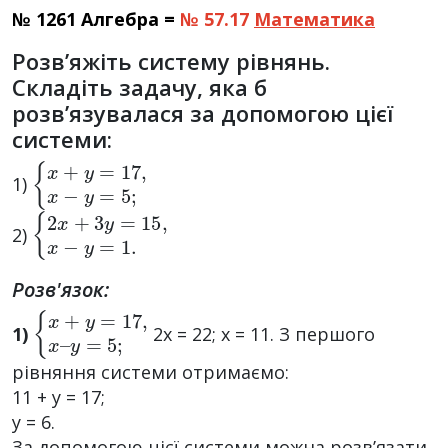
№ 1261 Алгебра =
№ 57.17
Математика
Розв’яжіть систему рівнянь.
Складіть задачу, яка б
розв’язувалася за допомогою цієї
системи:
{
x
+
y
=
17
,
x
−
y
=
5
;
1)
{
2
x
+
3
y
=
15
,
x
−
y
=
1.
2)
Розв'язок:
{
y
x
=
+
5
y
;
=
17
,
x
–
1)
2х = 22; х = 11. З першого
рівняння системи отримаємо:
11 + у = 17;
y = 6.
За допомогою цієї системи можна розв’язати,