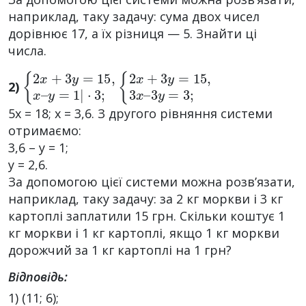
наприклад, таку задачу: сума двох чисел
дорівнює 17, а їх різниця — 5. Знайти ці
числа.
{
y
2
=
x
1
+
|
3
·
3
y
;
=
15
,
x
–
{
3
2
y
x
=
+
3
3
;
y
=
15
,
3
x
–
2)
5х = 18; х = 3,6. З другого рівняння системи
отримаємо:
3,6 – у = 1;
у = 2,6.
За допомогою цієї системи можна розв’язати,
наприклад, таку задачу: за 2 кг моркви і 3 кг
картоплі заплатили 15 грн. Скільки коштує 1
кг моркви і 1 кг картоплі, якщо 1 кг моркви
дорожчий за 1 кг картоплі на 1 грн?
Відповідь:
1) (11; 6);