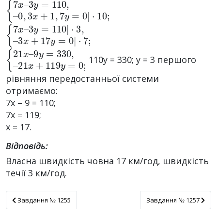
{
0
7
,
3
x
x
–
+
3
1
y
=
,
7
110
y
=
0
,
|
–
·
10
;
{
3
7
x
x
+
–
17
3
y
y
=
=
110
0
|
·
7
|
;
·
3
,
–
{
21
21
x
x
+
–
119
9
y
=
y
330
=
0
;
,
–
110y = 330; y = 3 першого
рівняння передостанньої системи
отримаємо:
7x – 9 = 110;
7x = 119;
x = 17.
Відповідь:
Власна швидкість човна 17 км/год, швидкість
течії 3 км/год.
Завдання № 1255
Завдання № 1257
Завдання № 1255
Завдання № 1257