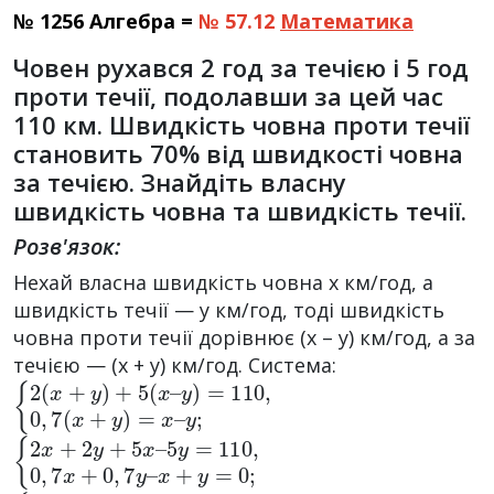
№ 1256 Алгебра =
№ 57.12
Математика
Човен рухався 2 год за течією і 5 год
проти течії, подолавши за цей час
110 км. Швидкість човна проти течії
становить 70% від швидкості човна
за течією. Знайдіть власну
швидкість човна та швидкість течії.
Розв'язок:
Нехай власна швидкість човна x км/год, а
швидкість течії — y км/год, тоді швидкість
човна проти течії дорівнює (x – y) км/год, а за
течією — (x + y) км/год. Система:
{
y
2
)
=
(
x
110
+
y
)
,
+
0
5
,
7
(
x
(
x
–
+
y
)
=
x
–
y
;
{
5
x
2
+
y
x
=
y
+
110
=
2
0
y
;
+
,
0
5
,
x
7
–
x
+
0
,
7
y
–