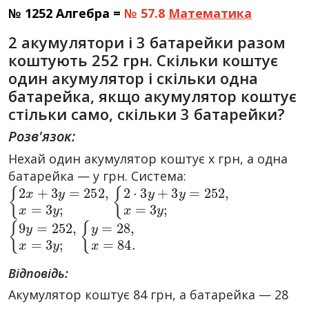
№ 1252 Алгебра =
№ 57.8
Математика
2 акумулятори і 3 батарейки разом
коштують 252 грн. Скільки коштує
один акумулятор і скільки одна
батарейка, якщо акумулятор коштує
стільки само, скільки 3 батарейки?
Розв'язок:
Нехай один акумулятор коштує х грн, а одна
батарейка — у грн. Система:
{
2
x
+
3
y
=
252
,
x
=
3
y
{
2
;
·
3
y
+
3
y
=
252
,
x
=
3
y
;
{
9
y
=
252
,
x
=
3
{
y
y
=
;
28
,
x
=
84.
Відповідь:
Акумулятор коштує 84 грн, а батарейка — 28