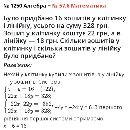
№ 1250 Алгебра =
№ 57.6
Математика
Було придбано 16 зошитів у клітинку
і лінійку, усього на суму 328 грн.
Зошит у клітинку коштує 22 грн, а в
лінійку — 18 грн. Скільки зошитів у
клітинку і скільки зошитів у лінійку
було придбано?
Розв'язок:
Нехай у клітинку купили х зошитів, а у лінійку
— у зошитів. Система:
{
22
х
+
)
y
,
22
=
16
x
+
|
18
·
(
–
y
=
328
;
х
{
352
–
22
,
22
x
–
22
x
+
18
y
=
–
y
=
328
;
–4у = –24; у = 6. З першого
рівняння першої системи отримаємо:
х + 6 = 16;