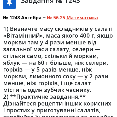
Завдання № 1243
№ 1243 Алгебра =
№ 56.25
Математика
1) Визначте масу складників у салаті
«Вітамінний», маса якого 400 г, якщо
моркви там у 4 рази менше від
загальної маси салату, селери —
стільки само, скільки й моркви,
яблук — на 60 г більше, ніж селери,
горіхів — у 5 разів менше, ніж
моркви, лимонного соку — у 2 рази
менше, ніж горіхів, і ще салат
містить один зубчик часнику.
2) **Практичне завдання.**
Дізнайтеся рецепти інших корисних
і простих у приготуванні салатів,
спробуйте їх приготувати та додайте