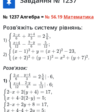
Завдання № 1237
№ 1237 Алгебра =
№ 56.19
Математика
Розв’яжіть систему рівнянь:
{
2
−
x
6
+
y
+
4
3
=
2
5
6
,
x
+
4
12
−
2
−
y
6
=
5
12
;
1)
{
(
y
(
x
−
−
1
1
)
2
)
2
=
+
x
y
2
=
+
(
(
x
y
+
+
2
7
)
)
2
2
−
.
23
,
(
x
+
2
)
2
+
2)
Розв'язок:
{
·
y
6
2
6
,
–
x
=
x
+
5
6
4
12
–
12
y
|
+
–
·
6
4
2
;
3
–
=
2
5
6
|
1)
{
x
2
2
+
(
2
–
2
–
(
y
y
+
)
=
4
5
)
;
=
17
,
x
+
4
–
{
x
4
2
+
+
–
2
2
y
y
+
=
8
5
=
;
17
,
x
+
4
–