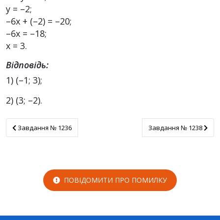
у = –2;
–6х + (–2) = –20;
–6х = –18;
х = 3.
Відповідь:
1) (–1; 3);
2) (3; –2).
Завдання № 1236
Завдання № 1238
Завдання № 1236
Завдання № 1238
ПОВІДОМИТИ ПРО ПОМИЛКУ