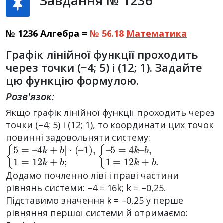
Завдання № 1236
№ 1236 Алгебра =
№ 56.18
Математика
Графік лінійної функції проходить
через точки (−4; 5) і (12; 1). Задайте
цю функцію формулою.
Розв'язок:
Якщо графік лінійної функції проходить через
точки (–4; 5) і (12; 1), то координати цих точок
повинні задовольняти систему:
{
1
5
)
,
=
1
–
=
4
12
k
+
k
b
+
|
b
·
(
;
–
{
b
–
,
1
5
=
=
12
4
k
–
k
+
b
.
Додамо почленно ліві і праві частини
рівнянь системи: –4 = 16k; k = –0,25.
Підставимо значення k = –0,25 у перше
рівняння першої системи й отримаємо: