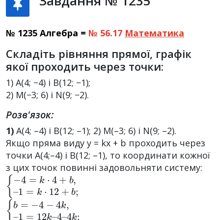
Завдання № 1235
№ 1235 Алгебра =
№ 56.17
Математика
Складіть рівняння прямої, графік
якої проходить через точки:
1) A(4; −4) і B(12; −1);
2) M(−3; 6) і N(9; −2).
Розв'язок:
1)
А(4; –4) і B(12; –1); 2) М(–3; 6) і N(9; –2).
Якщо пряма виду у = kх + b проходить через
точки А(4;–4) і B(12; –1), то координати кожної
з цих точок повинні задовольняти систему:
{
1
−
=
4
k
=
·
12
k
·
4
+
+
b
b
;
,
–
{
1
b
=
=
12
−
4
k
−
–
4
4
k
–
,
4
–
k
;