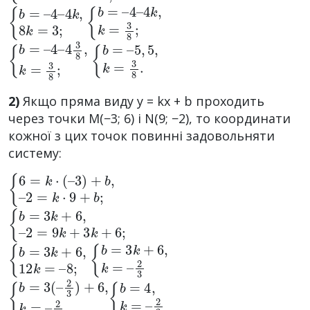
{
4
b
k
=
,
8
–
k
4
=
–
3
;
{
4
b
k
=
,
k
–
=
4
3
–
8
;
{
4
b
3
=
8
–
,
k
4
=
–
3
8
;
{
5
b
,
5
=
,
–
k
=
3
8
.
2)
Якщо пряма виду y = kx + b проходить
через точки M(−3; 6) і N(9; −2), то координати
кожної з цих точок повинні задовольняти
систему:
{
2
6
=
=
k
k
·
9
·
(
+
–
b
3
)
;
+
b
,
–
{
2
b
=
=
9
3
k
k
+
+
3
6
k
,
+
–
6
;
{
8
b
;
=
3
k
+
6
,
12
k
{
2
=
b
–
3
=
3
k
+
6
,
k
=
–
{
2
b
3
=
)
+
3
6
(
–
,
k
=
–
2
3
{
2
b
3
=
4
,
k
=
–