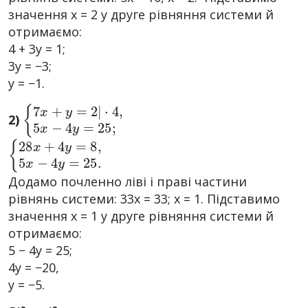
значення x = 2 у друге рівняння системи й
отримаємо:
4 + 3y = 1;
3y = −3;
y = −1.
{
·
4
7
,
x
5
+
x
y
−
=
4
2
y
|
=
25
;
2)
{
28
x
+
4
y
=
8
,
5
x
−
4
y
=
25.
Додамо почленно ліві і праві частини
рівнянь системи: 33x = 33; x = 1. Підставимо
значення x = 1 у друге рівняння системи й
отримаємо:
5 − 4y = 25;
4y = −20,
y = −5.