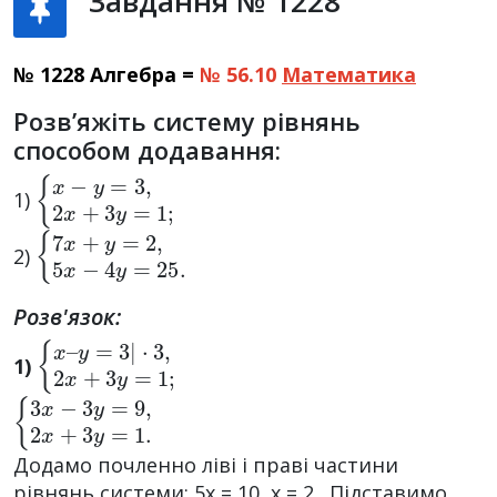
Завдання № 1228
№ 1228 Алгебра =
№ 56.10
Математика
Розв’яжіть систему рівнянь
способом додавання:
{
x
−
y
=
3
,
2
x
+
3
y
=
1
;
1)
{
7
x
+
y
=
2
,
5
x
−
4
y
=
25.
2)
Розв'язок:
{
·
3
x
,
–
2
y
x
=
+
3
3
|
y
=
1
;
1)
{
3
x
−
3
y
=
9
,
2
x
+
3
y
=
1.
Додамо почленно ліві і праві частини
рівнянь системи: 5x = 10, x = 2. Підставимо