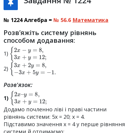
Завдання № 1224
№ 1224 Алгебра =
№ 56.6
Математика
Розв’яжіть систему рівнянь
способом додавання:
{
2
x
−
y
=
8
,
3
x
+
y
=
12
;
1)
{
3
x
+
2
y
=
8
,
−
3
x
+
5
y
=
−
1.
2)
Розв'язок:
{
y
2
=
x
8
–
,
3
x
+
y
=
12
;
1)
Додамо почленно ліві і праві частини
рівнянь системи: 5x = 20; x = 4.
Підставимо значення x = 4 у перше рівняння
системи й отримаємо: