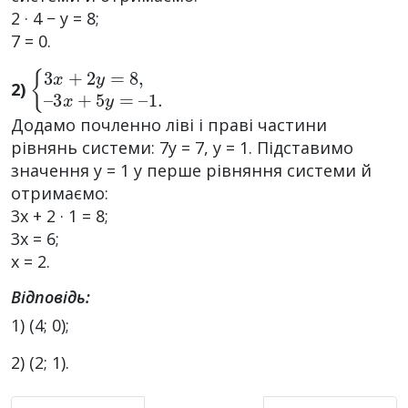
2 · 4 − y = 8;
7 = 0.
{
3
3
x
x
+
+
5
2
y
y
=
=
–
8
1.
,
–
2)
Додамо почленно ліві і праві частини
рівнянь системи: 7y = 7, y = 1. Підставимо
значення y = 1 у перше рівняння системи й
отримаємо:
3x + 2 · 1 = 8;
3x = 6;
x = 2.
Відповідь:
1) (4; 0);
2) (2; 1).