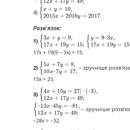
{
x
+
y
=
10
,
2015
x
+
2016
y
=
2017.
4)
Розв'язок:
{
3
x
+
y
=
9
,
17
x
+
19
y
{
3
=
y
15
x
=
,
17
9
;
–
x
+
19
y
=
15
;
1)
17x + 19(9 – 3x) = 15;
{
7
5
y
x
=
+
17
7
y
;
=
8
,
10
x
–
2)
– зручніше розв’яз
15x = 25;
{
3
4
)
,
x
12
+
15
x
+
y
17
=
27
y
=
|
49
·
(
–
;
3)
{
81
–
12
,
12
x
x
–
+
45
17
y
=
y
–
=
49
;
– зручніше розв’я
–28x = –32;