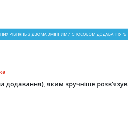
ІЙНИХ РІВНЯНЬ З ДВОМА ЗМІННИМИ СПОСОБОМ ДОДАВАННЯ № 1
ка
чи додавання), яким зручніше розв’язув