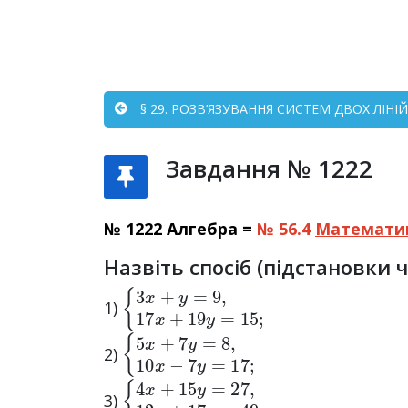
§ 29. РОЗВ’ЯЗУВАННЯ СИСТЕМ ДВОХ ЛІН
Завдання № 1222
№ 1222 Алгебра =
№ 56.4
Математи
Назвіть спосіб (підстановки 
{
3
x
+
y
=
9
,
17
x
+
19
y
=
15
;
1)
{
5
x
+
7
y
=
8
,
10
x
−
7
y
=
17
;
2)
{
4
x
+
15
y
=
27
,
12
x
+
17
y
=
49
;
3)