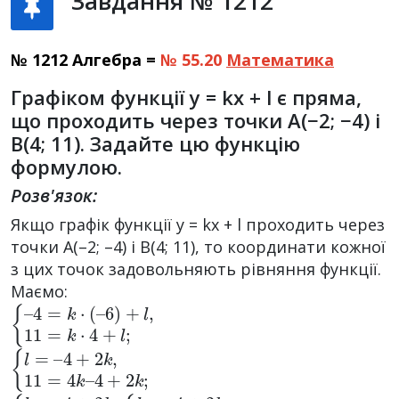
Завдання № 1212
№ 1212 Алгебра =
№ 55.20
Математика
Графіком функції y = kx + l є пряма,
що проходить через точки A(−2; −4) і
B(4; 11). Задайте цю функцію
формулою.
Розв'язок:
Якщо графік функції у = kх + l проходить через
точки А(–2; –4) і В(4; 11), то координати кожної
з цих точок задовольняють рівняння функції.
Маємо:
{
6
–
)
4
+
=
l
,
11
k
·
(
–
=
k
·
4
+
l
;
{
4
4
l
+
+
=
–
2
2
k
k
,
;
11
=
4
k
–