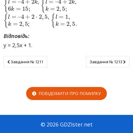
{
4
l
+
=
–
2
k
,
6
k
=
15
;
{
4
l
+
=
–
2
k
,
k
=
2
,
5
;
{
4
l
+
=
–
2
·
2
,
5
,
k
=
2
,
5
;
{
l
=
1
,
k
=
2
,
5.
Відповідь:
у = 2,5x + 1.
Завдання № 1211
Завдання № 1213
Завдання № 1211
Завдання № 1213
ПОВІДОМИТИ ПРО ПОМИЛКУ
© 2026 GDZIster.net