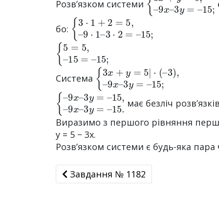
Розв’язком системи
{
3
3
·
2
·
1
=
+
–
2
15
=
5
;
,
–
9
·
1
–
бо:
{
15
5
=
;
5
,
–
15
=
–
{
9
3
x
x
–
+
3
y
y
=
=
5
–
|
15
·
(
–
;
3
)
,
–
Система
{
9
–
x
9
–
x
3
–
y
3
=
y
–
=
15.
–
15
,
–
має безліч розв’язків
Виразимо з першого рівняння першої
y = 5 − 3x.
Розв’язком системи є будь-яка пара ч
Завдання № 1182
Завдання № 1182