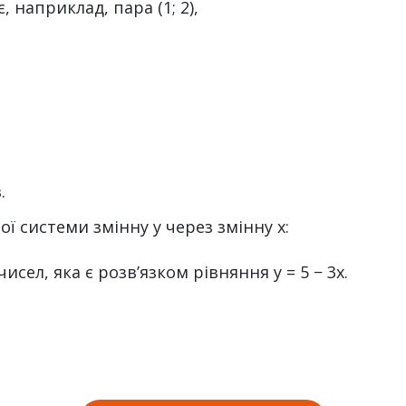
є, наприклад, пара (1; 2),
.
 системи змінну y через змінну x:
исел, яка є розв’язком рівняння y = 5 − 3x.