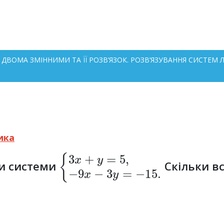
 З ДВОМА ЗМІННИМИ ТА ЇЇ РОЗВ’ЯЗОК. РОЗВ’ЯЗУВАННЯ СИСТЕМ
ика
{
3
x
+
y
=
5
,
−
9
x
−
3
y
=
−
15.
ки системи
Скільки вс