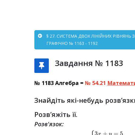
§ 27. СИСТЕМА ДВОХ ЛІНІЙНИХ РІВНЯНЬ
ГРАФІЧНО № 1163 - 1192
Завдання № 1183
№ 1183 Алгебра =
№ 54.21
Математ
Знайдіть які-небудь розв’яз
Розв’яжіть її.
Розв'язок:
{
3
3
y
x
=
+
–
y
15
=
5
;
,
–
9
x
–