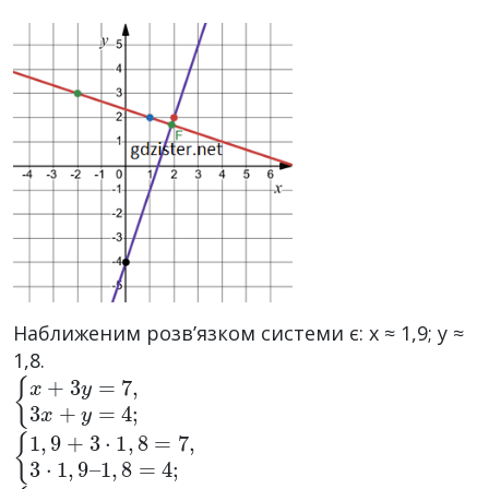
Наближеним розв’язком системи є: x ≈ 1,9; y ≈
1,8.
{
x
+
3
y
=
7
,
3
x
+
y
=
4
;
{
1
1
,
8
,
9
=
+
4
3
;
·
1
,
8
=
7
,
3
·
1
,
9
–