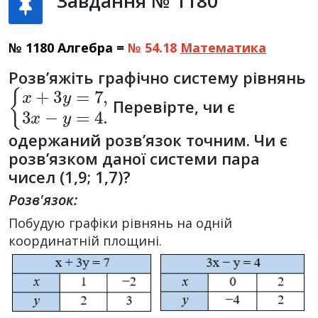
Завдання № 1180
№ 1180 Алгебра =
№ 54.18
Математика
Розв’яжіть графічно систему рівнянь
{
x
+
3
y
=
7
,
3
x
−
y
=
4.
Перевірте, чи є
одержаний розв’язок точним. Чи є
розв’язком даної системи пара
чисел (1,9; 1,7)?
Розв'язок:
Побудую графіки рівнянь на одній
координатній площині.