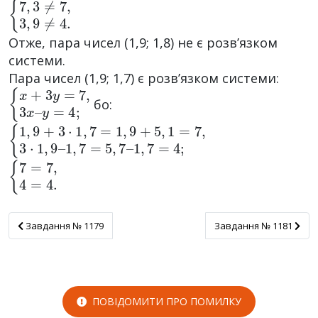
{
7
,
3
≠
7
,
3
,
9
≠
4.
Отже, пара чисел (1,9; 1,8) не є розв’язком
системи.
Пара чисел (1,9; 1,7) є розв’язком системи:
{
y
x
=
+
4
3
;
y
=
7
,
3
x
–
бо:
{
1
1
,
7
,
9
=
+
5
3
,
7
·
1
–
,
1
7
,
=
7
1
=
,
4
9
;
+
5
,
1
=
7
,
3
·
1
,
9
–
{
7
=
7
,
4
=
4.
Завдання № 1179
Завдання № 1181
Завдання № 1179
Завдання № 1181
ПОВІДОМИТИ ПРО ПОМИЛКУ