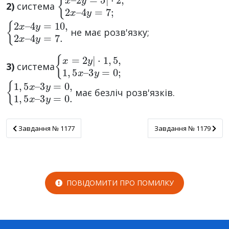
2)
система
{
4
4
2
y
y
x
=
=
–
10
7.
,
2
x
–
не має розв'язку;
{
·
3
1
x
y
,
=
5
=
2
0
,
1
y
;
,
|
5
x
–
3)
система
{
3
3
1
y
y
,
=
=
5
0
0.
x
,
–
1
,
5
x
–
має безліч розв'язків.
Завдання № 1177
Завдання № 1179
Завдання № 1177
Завдання № 1179
ПОВІДОМИТИ ПРО ПОМИЛКУ