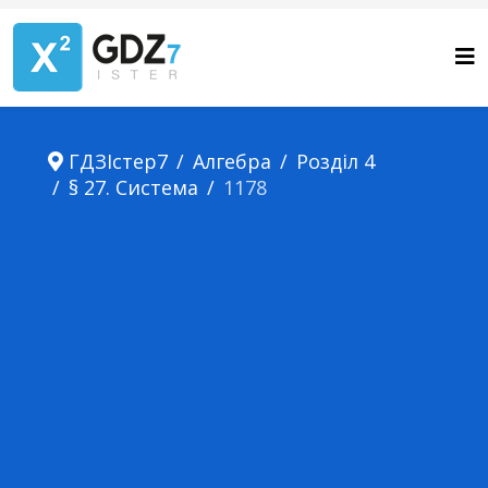
ГДЗІстер7
Алгебра
Розділ 4
§ 27. Система
1178