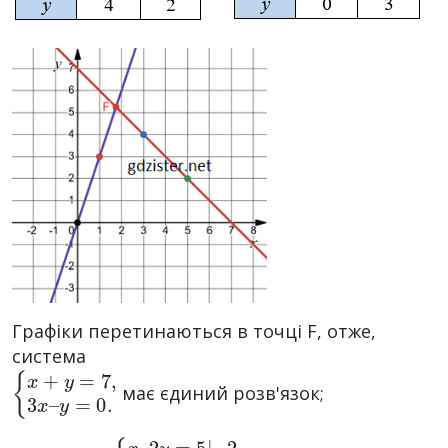
Графіки перетинаються в точці F, отже,
система
{
y
x
=
+
0.
y
=
7
,
3
x
–
має єдиний розв'язок;
{
·
2
x
,
–
2
2
x
y
–
=
4
5
y
|
=
7
;