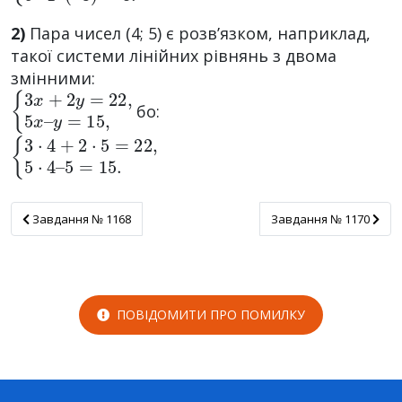
2)
Пара чисел (4; 5) є розв’язком, наприклад,
такої системи лінійних рівнянь з двома
змінними:
{
y
3
=
x
15
+
2
,
y
=
22
,
5
x
–
бо:
{
5
3
=
·
15.
4
+
2
·
5
=
22
,
5
·
4
–
Завдання № 1168
Завдання № 1170
Завдання № 1168
Завдання № 1170
ПОВІДОМИТИ ПРО ПОМИЛКУ