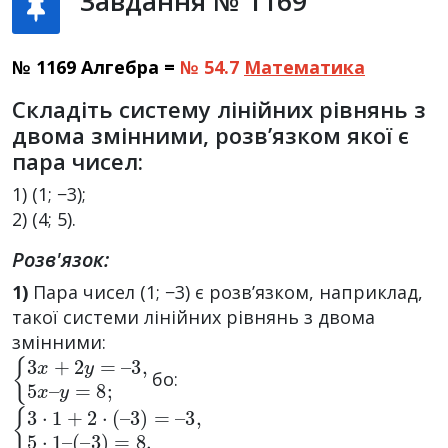
Завдання № 1169
№ 1169 Алгебра =
№ 54.7
Математика
Складіть систему лінійних рівнянь з
двома змінними, розв’язком якої є
пара чисел:
1) (1; −3);
2) (4; 5).
Розв'язок:
1)
Пара чисел (1; −3) є розв’язком, наприклад,
такої системи лінійних рівнянь з двома
змінними:
{
3
3
,
5
x
x
+
–
2
y
y
=
=
8
–
;
бо:
{
(
–
3
3
·
1
)
=
+
8.
2
·
(
–
3
)
=
–
3
,
5
·
1
–