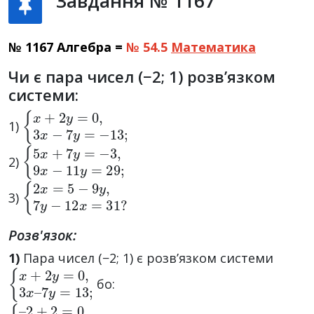
Завдання № 1167
№ 1167 Алгебра =
№ 54.5
Математика
Чи є пара чисел (−2; 1) розв’язком
системи:
{
x
+
2
y
=
0
,
3
x
−
7
y
=
−
13
;
1)
{
5
x
+
7
y
=
−
3
,
9
x
−
11
y
=
29
;
2)
{
2
x
=
5
−
9
y
,
7
y
−
12
x
=
31
?
3)
Розв'язок:
1)
Пара чисел (−2; 1) є розв’язком системи
{
7
x
y
+
=
2
13
y
=
;
0
,
3
x
–
бо:
{
7
–
·
1
2
=
+
–
2
13
=
0
;
3
·
(
–
2
)
–