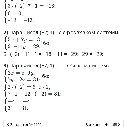
{
13.
0
=
0
,
–
13
=
–
2)
Пара чисел (−2; 1) не є розв’язком системи
{
3
5
,
9
x
x
+
–
7
11
y
=
y
–
=
29.
бо:
9 · (−2) − 11 · 1 = −18 − 11 = −29; −29 ≠ −29;
3)
Пара чисел (−2; 1) є розв’язком системи
{
12
2
x
x
=
=
5
31
–
9
;
y
,
7
y
–
бо:
{
9
2
·
1
·
(
,
–
7
2
·
1
)
=
−
5
12
–
·
(
−
2
)
=
31
;
{
−
4
=
−
4
,
31
=
31.
Завдання № 1166
Завдання № 1168
Завдання № 1166
Завдання № 1168