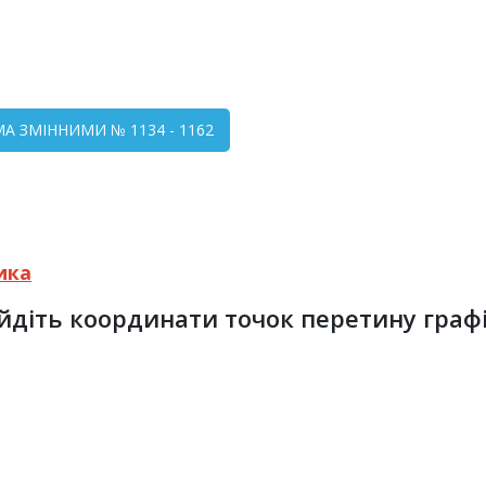
МА ЗМІННИМИ № 1134 - 1162
ика
діть координати точок перетину графі