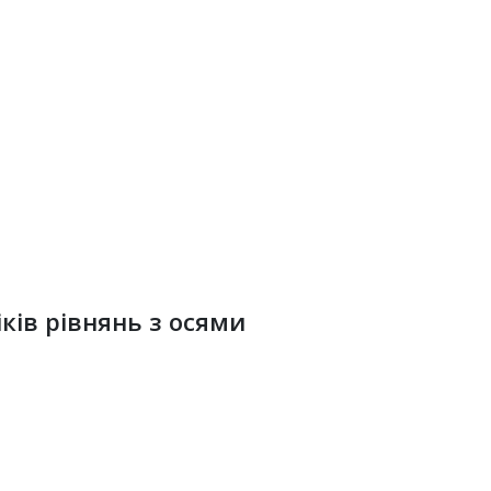
ків рівнянь з осями