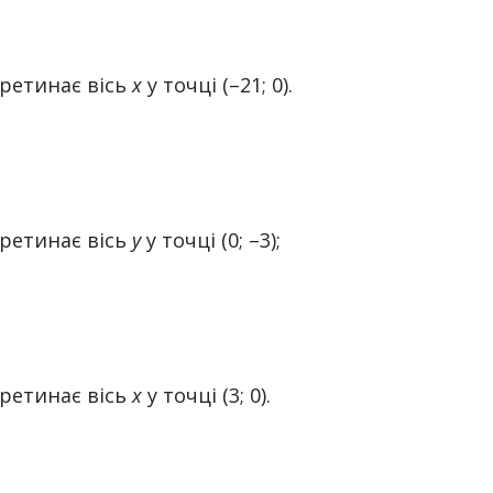
еретинає вісь
х
у точці (–21; 0).
еретинає вісь
у
у точці (0; –3);
еретинає вісь
х
у точці (3; 0).