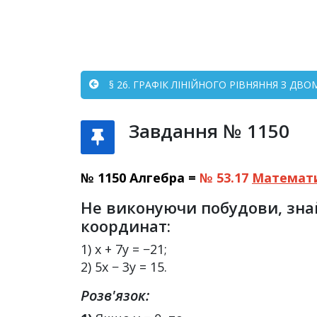
§ 26. ГРАФІК ЛІНІЙНОГО РІВНЯННЯ З ДВО
Завдання № 1150
№ 1150 Алгебра =
№ 53.17
Математ
Не виконуючи побудови, знай
координат:
1) x + 7y = −21;
2) 5x − 3y = 15.
Розв'язок: