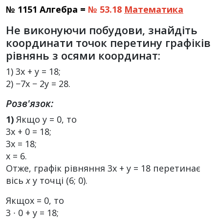
№ 1151 Алгебра =
№ 53.18
Математика
Не виконуючи побудови, знайдіть
координати точок перетину графіків
рівнянь з осями координат:
1) 3x + y = 18;
2) −7x − 2y = 28.
Розв'язок:
1)
Якщо у = 0, то
3х + 0 = 18;
3х = 18;
х = 6.
Отже, графік рівняння 3х + у = 18 перетинає
вісь
х
у точці (6; 0).
Якщох = 0, то
3 ∙ 0 + у = 18;