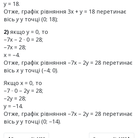
у = 18.
Отже, графік рівняння 3х + у = 18 перетинає
вісь
у
у точці (0; 18);
2)
якщо у = 0, то
–7x – 2 ∙ 0 = 28;
–7x = 28;
х = –4.
Отже, графік рівняння –7x – 2у = 28 перетинає
вісь
х
у точці (–4; 0).
Якщо х = 0, то
–7 ∙ 0 – 2у = 28;
–2у = 28;
у = –14.
Отже, графік рівняння –7х – 2у = 28 перетинає
вісь
у
у точці (0; –14).