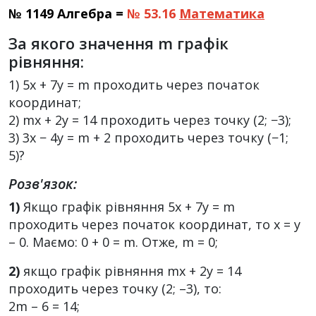
№ 1149 Алгебра =
№ 53.16
Математика
За якого значення m графік
рівняння:
1) 5x + 7y = m проходить через початок
координат;
2) mx + 2y = 14 проходить через точку (2; −3);
3) 3x − 4y = m + 2 проходить через точку (−1;
5)?
Розв'язок:
1)
Якщо графік рівняння 5х + 7у = m
проходить через початок координат, то х = у
– 0. Маємо: 0 + 0 = m. Отже, m = 0;
2)
якщо графік рівняння mх + 2у = 14
проходить через точку (2; –3), то:
2m – 6 = 14;