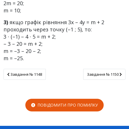
2m = 20;
m = 10;
3)
якщо графік рівняння 3х – 4у = m + 2
проходить через точку (–1 ; 5), то:
3 ∙ (–1) – 4 ∙ 5 = m + 2;
– 3 – 20 = m + 2;
m = –3 – 20 – 2;
m = –25.
Завдання № 1148
Завдання № 1150
Завдання № 1148
Завдання № 1150
ПОВІДОМИТИ ПРО ПОМИЛКУ