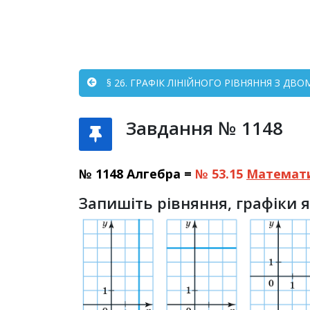
§ 26. ГРАФІК ЛІНІЙНОГО РІВНЯННЯ З ДВО
Завдання № 1148
№ 1148 Алгебра =
№ 53.15
Математ
Запишіть рівняння, графіки 