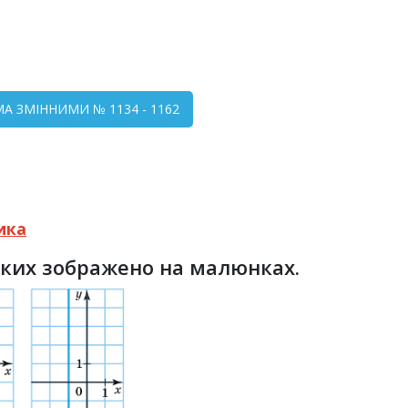
МА ЗМІННИМИ № 1134 - 1162
ика
яких зображено на малюнках.