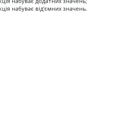
нкція набуває додатних значень;
кція набуває від’ємних значень.