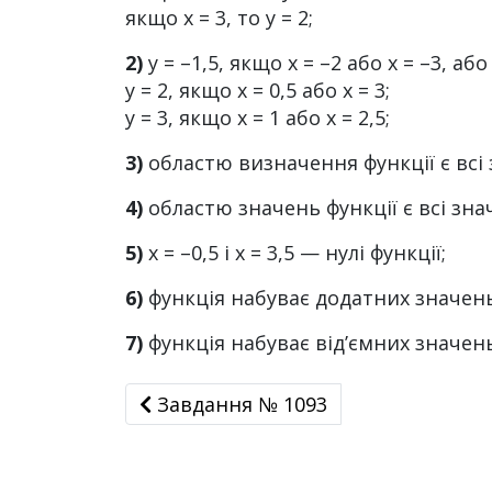
якщо х = 3, то у = 2;
2)
y = –1,5, якщо х = –2 або х = –3, або 
у = 2, якщо х = 0,5 або х = 3;
у = 3, якщо х = 1 або х = 2,5;
3)
областю визначення функції є всі зн
4)
областю значень функції є всі значе
5)
х = –0,5 і х = 3,5 — нулі функції;
6)
функція набуває додатних значень, 
7)
функція набуває від’ємних значень, я
Завдання № 1093
Завдання № 1093