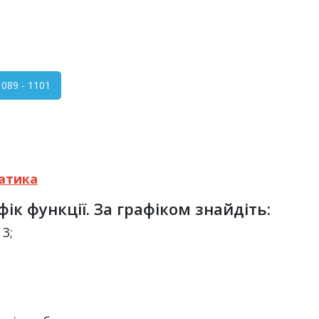
89 - 1101
атика
ік функції. За графіком знайдіть:
 3;