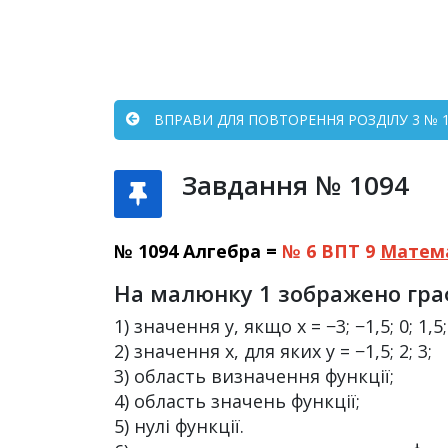
ВПРАВИ ДЛЯ ПОВТОРЕННЯ РОЗДІЛУ 3 № 10
Завдання № 1094
№ 1094 Алгебра =
№ 6 ВПТ 9
Матем
На малюнку 1 зображено граф
1) значення y, якщо x = −3; −1,5; 0; 1,5;
2) значення x, для яких y = −1,5; 2; 3;
3) область визначення функції;
4) область значень функції;
5) нулі функції.