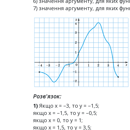
6) значення аргументу, для яких фу
7) значення аргументу, для яких фун
Розв'язок:
1)
Якщо x = –3, то y = –1,5;
якщо х = –1,5, то у = –0,5;
якщо х = 0, то у = 1;
якщо х = 1,5, то у = 3,5;