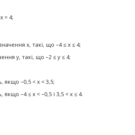
х = 4;
ачення х, такі, що –4 ≤ х ≤ 4;
ння у, такі, що –2 ≤ у ≤ 4;
якщо –0,5 < х < 3,5;
кщо –4 ≤ х < –0,5 і 3,5 < х ≤ 4.