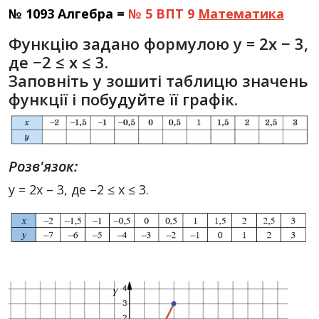
№ 1093 Алгебра =
№ 5 ВПТ 9
Математика
Функцію задано формулою y = 2x − 3,
де −2 ≤ x ≤ 3.
Заповніть у зошиті таблицю значень
функції і побудуйте її графік.
Розв'язок:
у = 2х – 3, де –2 ≤ х ≤ 3.