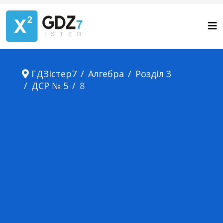
ГДЗІстер7
Алгебра
Розділ 3
ДСР № 5
8