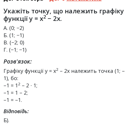
Укажіть точку, що належить графіку
2
функції y = x
− 2x.
А. (0; −2)
Б. (1; −1)
В. (−2; 0)
Г. (−1; −1)
Розв'язок:
2
Графіку функції y = x
– 2х належить точка (1; –
1), бо:
2
–1 = 1
– 2 ∙ 1;
–1 = 1 – 2;
–1 = –1.
Відповідь:
Б).