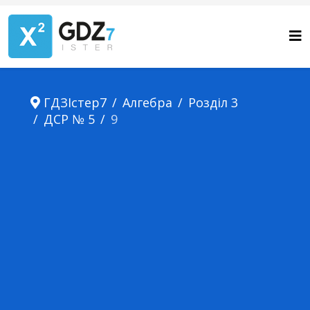
ГДЗІстер7
Алгебра
Розділ 3
ДСР № 5
9