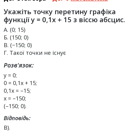
Укажіть точку перетину графіка
функції y = 0,1x + 15 з віссю абсцис.
А. (0; 15)
Б. (150; 0)
В. (−150; 0)
Г. Такої точки не існує
Розв'язок:
y = 0;
0 = 0,1х + 15;
0,1х = –15;
х = –150;
(–150; 0).
Відповідь:
В).