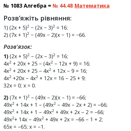
№ 1083 Алгебра =
№ 44.48
Математика
Розв’яжіть рівняння:
2
2
1) (2x + 5)
− (2x − 3)
= 16;
2
2) (7x + 1)
− (49x − 2)(x − 1) = −66.
Розв'язок:
2
2
1)
(2x + 5)
– (2х – 3)
= 16;
2
2
4х
+ 20х + 25 – (4х
– 12х + 9) = 16;
2
2
4х
+ 20х + 25 – 4х
+ 12х – 9 = 16;
2
2
4х
+20х – 4х
+ 12х = 16 – 25 + 9;
32х = 0; х = 0.
2
2)
(7х + 1)
– (49х – 2)(х – 1) = –66;
2
2
49x
+ 14х + 1 – (49х
– 49х – 2х + 2) = –66;
2
2
49х
+ 14х + 1 – 49x
+ 49х + 2х – 2 = –66;
2
2
49х
+ 14х – 49х
+ 49х + 2х = –66 – 1 + 2;
65х = –65; х = –1.