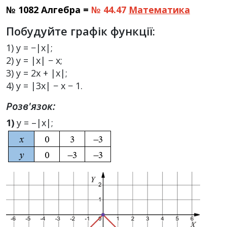
№ 1082 Алгебра =
№ 44.47
Математика
Побудуйте графік функції:
1) y = −|x|;
2) y = |x| − x;
3) y = 2x + |x|;
4) y = |3x| − x − 1.
Розв'язок:
1)
y = –|x|;