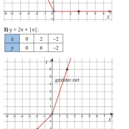
3)
y = 2x + |x|;