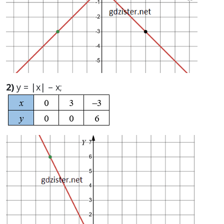
2)
y = |x| – x;