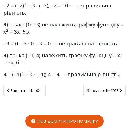
2
–2 = (–2)
– 3 ∙ (–2); –2 = 10 — неправильна
рівність;
3)
точка (0; –3) не належить графіку функції у =
2
x
– 3х, бо:
–3 = 0 – 3 ∙ 0; –3 = 0 — неправильна рівність;
2
4)
точка (–1; 4) належить графіку функції у = х
– 3х, бо:
2
4 = (–1)
– 3 ∙ (–1); 4 = 4 — правильна рівність.
Завдання № 1021
Завдання № 1023
Завдання № 1021
Завдання № 1023
ПОВІДОМИТИ ПРО ПОМИЛКУ