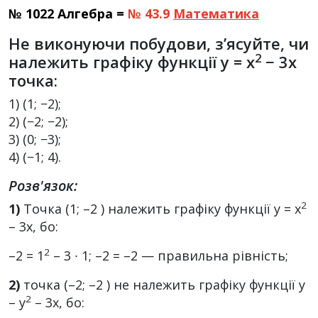
№ 1022 Алгебра =
№ 43.9
Математика
Не виконуючи побудови, з’ясуйте, чи
2
належить графіку функції y = x
− 3x
точка:
1) (1; −2);
2) (−2; −2);
3) (0; −3);
4) (−1; 4).
Розв'язок:
2
1)
Точка (1; –2 ) належить графіку функції у = x
– 3х, бо:
2
–2 = 1
– 3 ∙ 1; –2 = –2 — правильна рівність;
2)
точка (–2; –2 ) не належить графіку функції у
2
– у
– 3х, бо: