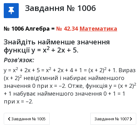
Завдання № 1006
№ 1006 Алгебра =
№ 42.34
Математика
Знайдіть найменше значення
2
функції y = x
+ 2x + 5.
Розв'язок:
2
2
2
у = х
+ 2х + 5 = x
+ 2х + 4 + 1 = (х + 2)
+ 1. Вираз
2
(х + 2)
невід’ємний і набирає найменшого
2
значення 0 при х = –2. Отже, функція у = (х + 2)
+ 1 набуває найменшого значення 0 + 1 = 1
при х = –2.
Завдання № 1005
Завдання № 1007
Завдання № 1005
Завдання № 1007