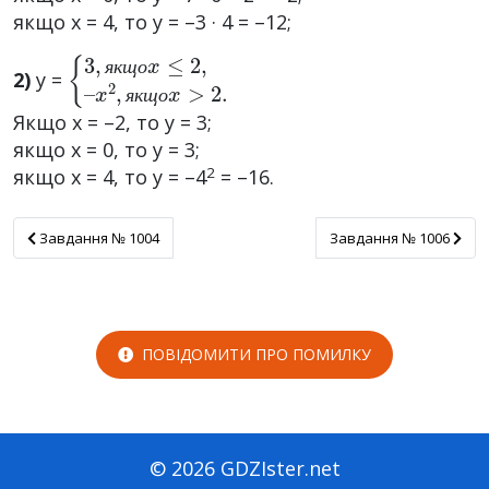
якщо x = 4, то y = –3 · 4 = –12;
{
x
3
2
,
,
я
я
к
к
щ
щ
о
о
x
x
≤
>
2
2.
,
–
2)
y =
я
к
щ
о
я
к
щ
о
Якщо x = –2, то y = 3;
якщо x = 0, то y = 3;
2
якщо x = 4, то y = –4
= –16.
Завдання № 1004
Завдання № 1006
Завдання № 1004
Завдання № 1006
ПОВІДОМИТИ ПРО ПОМИЛКУ
© 2026 GDZIster.net