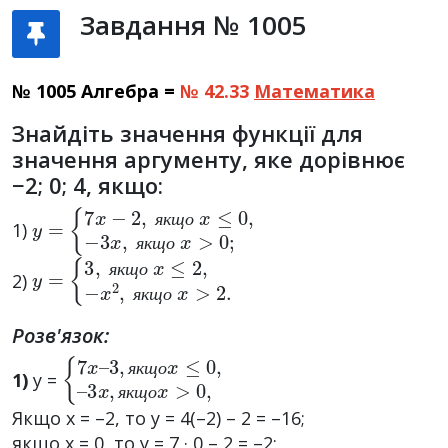
Завдання № 1005
№ 1005 Алгебра =
№ 42.33
Математика
Знайдіть значення функції для
значення аргументу, яке дорівнює
−2; 0; 4, якщо:
y
{
7
=
x
−
2
,
я
к
щ
о
x
≤
0
,
−
3
x
,
я
к
щ
о
x
>
0
;
1)
я
к
щ
о
я
к
щ
о
y
{
3
=
,
я
к
щ
о
x
≤
2
,
−
x
2
,
я
к
щ
о
x
>
2.
2)
я
к
щ
о
я
к
щ
о
Розв'язок:
{
3
3
7
,
x
я
x
,
к
я
–
щ
к
щ
о
о
x
≤
x
>
0
0
,
–
,
1)
y =
я
к
щ
о
я
к
щ
о
Якщо x = –2, то y = 4(–2) – 2 = –16;
якщо x = 0, то y = 7 · 0 – 2 = –2;