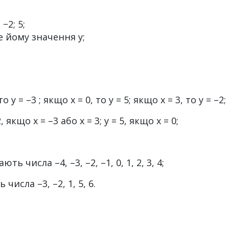
 −2; 5;
не йому значення y;
о у = –3 ; якщо х = 0, то у = 5; якщо х = 3, то у = –2;
, якщо х = –3 або х = 3; у = 5, якщо х = 0;
 числа –4, –3, –2, –1, 0, 1, 2, 3, 4;
исла –3, –2, 1, 5, 6.