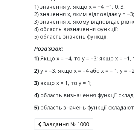
1) значення y, якщо x = −4; −1; 0; 3;
2) значення x, яким відповідає y = −3;
3) значення x, якому відповідає рів
4) область визначення функції;
5) область значень функції.
Розв'язок:
1)
Якщо х = –4, то у = –3; якщо х = –1, т
2)
у = –3, якщо x = –4 або х = – 1; у = –2
3)
якщо х = 1, то у = 1;
4)
область визначення функції складають
5)
область значень функції складають ч
Завдання № 1000
Завдання № 1000