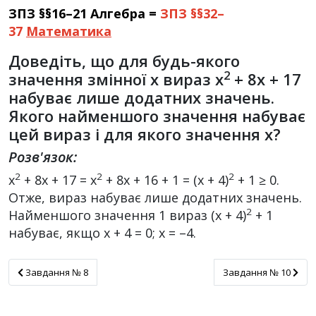
ЗПЗ §§16–21 Алгебра =
ЗПЗ §§32–
37
Математика
Доведіть, що для будь-якого
2
значення змінної x вираз x
+ 8x + 17
набуває лише додатних значень.
Якого найменшого значення набуває
цей вираз і для якого значення x?
Розв'язок:
2
2
2
x
+ 8x + 17 = x
+ 8х + 16 + 1 = (х + 4)
+ 1 ≥ 0.
Отже, вираз набуває лише додатних значень.
2
Найменшого значення 1 вираз (х + 4)
+ 1
набуває, якщо х + 4 = 0; х = –4.
Завдання № 8
Завдання № 10
Завдання № 8
Завдання № 10