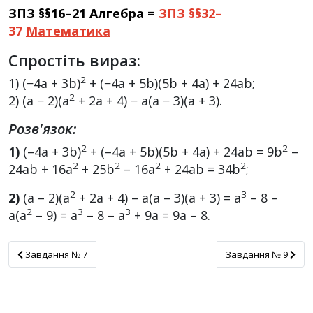
ЗПЗ §§16–21 Алгебра =
ЗПЗ §§32–
37
Математика
Спростіть вираз:
2
1) (−4a + 3b)
+ (−4a + 5b)(5b + 4a) + 24ab;
2
2) (a − 2)(a
+ 2a + 4) − a(a − 3)(a + 3).
Розв'язок:
2
2
1)
(–4а + 3b)
+ (–4а + 5b)(5b + 4а) + 24аb = 9b
–
2
2
2
2
24аb + 16а
+ 25b
– 16а
+ 24аb = 34b
;
2
3
2)
(а – 2)(а
+ 2а + 4) – а(а – 3)(а + 3) = а
– 8 –
2
3
3
а(а
– 9) = а
– 8 – а
+ 9а = 9а – 8.
Завдання № 7
Завдання № 9
Завдання № 7
Завдання № 9