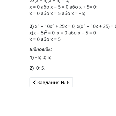
2х(х – 5)(х + 5) = 0;
х = 0 або х – 5 = 0 або х + 5= 0;
х = 0 або x = 5 або х = –5;
3
2
2
2)
x
– 10x
+ 25x = 0; x(x
– 10x + 25) = 
2
х(х – 5)
= 0; х = 0 або х – 5 = 0;
х = 0 або х = 5.
Відповідь:
1)
–5; 0; 5;
2)
0; 5.
Завдання № 6
Завдання № 6