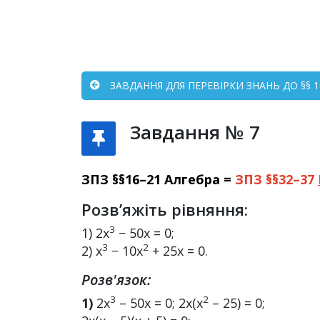
ЗАВДАННЯ ДЛЯ ПЕРЕВІРКИ ЗНАНЬ ДО §§ 16
Завдання № 7
ЗПЗ §§16–21 Алгебра =
ЗПЗ §§32–37
Розв’яжіть рівняння:
3
1) 2x
− 50x = 0;
3
2
2) x
− 10x
+ 25x = 0.
Розв'язок:
3
2
1)
2x
– 50x = 0; 2х(х
– 25) = 0;