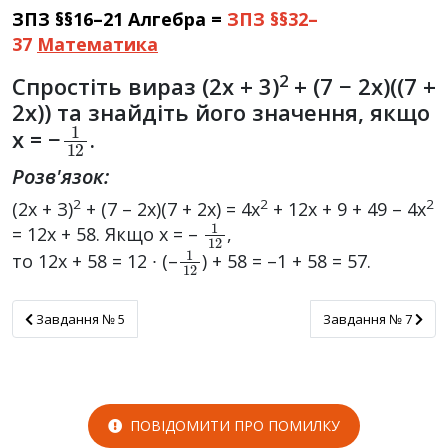
ЗПЗ §§16–21 Алгебра =
ЗПЗ §§32–
37
Математика
2
Спростіть вираз (2x + 3)
+ (7 − 2x)((7 +
2x)) та знайдіть його значення, якщо
1
12
x = −
.
Розв'язок:
2
2
2
(2х + З)
+ (7 – 2х)(7 + 2х) = 4x
+ 12x + 9 + 49 – 4x
1
12
= 12х + 58. Якщо х = –
,
1
12
то 12х + 58 = 12 ∙ (–
) + 58 = –1 + 58 = 57.
Завдання № 5
Завдання № 7
Завдання № 5
Завдання № 7
ПОВІДОМИТИ ПРО ПОМИЛКУ