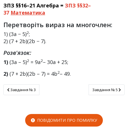
ЗПЗ §§16–21 Алгебра =
ЗПЗ §§32–
37
Математика
Перетворіть вираз на многочлен:
2
1) (3a − 5)
;
2) (7 + 2b)(2b − 7).
Розв'язок:
2
2
1)
(3а – 5)
= 9a
– 30а + 25;
2
2)
(7 + 2b)(2b – 7) = 4b
– 49.
Завдання № 3
Завдання № 5
Завдання № 3
Завдання № 5
ПОВІДОМИТИ ПРО ПОМИЛКУ