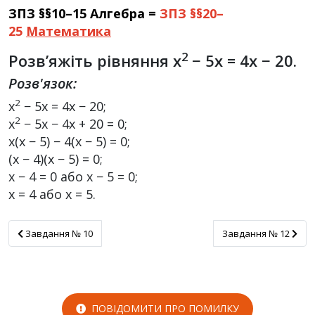
ЗПЗ §§10–15 Алгебра =
ЗПЗ §§20–
25
Математика
2
Розв’яжіть рівняння x
− 5x = 4x − 20.
Розв'язок:
2
x
− 5x = 4x − 20;
2
x
− 5x − 4x + 20 = 0;
x(x − 5) − 4(x − 5) = 0;
(x − 4)(x − 5) = 0;
x − 4 = 0 або x − 5 = 0;
x = 4 або x = 5.
Завдання № 10
Завдання № 12
Завдання № 10
Завдання № 12
ПОВІДОМИТИ ПРО ПОМИЛКУ