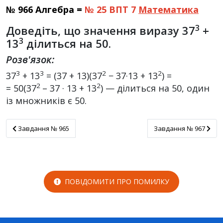
№ 966 Алгебра =
№ 25 ВПТ 7
Математика
3
Доведіть, що значення виразу 37
+
3
13
ділиться на 50.
Розв'язок:
3
3
2
2
37
+ 13
= (37 + 13)(37
− 37·13 + 13
) =
2
2
= 50(37
– 37 · 13 + 13
) — ділиться на 50, один
із множників є 50.
Завдання № 965
Завдання № 967
Завдання № 965
Завдання № 967
ПОВІДОМИТИ ПРО ПОМИЛКУ