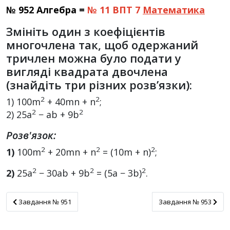
№ 952 Алгебра =
№ 11 ВПТ 7
Математика
Змініть один з коефіцієнтів
многочлена так, щоб одержаний
тричлен можна було подати у
вигляді квадрата двочлена
(знайдіть три різних розв’язки):
2
2
1) 100m
+ 40mn + n
;
2
2
2) 25a
− ab + 9b
Розв'язок:
2
2
2
1)
100m
+ 20mn + n
= (10m + n)
;
2
2
2
2)
25a
− 30ab + 9b
= (5a − 3b)
.
Завдання № 951
Завдання № 953
Завдання № 951
Завдання № 953