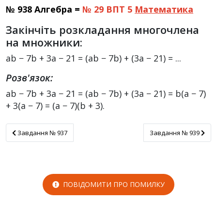
№ 938 Алгебра =
№ 29 ВПТ 5
Математика
Закінчіть розкладання многочлена
на множники:
ab − 7b + 3a − 21 = (ab − 7b) + (3a − 21) = ...
Розв'язок:
ab − 7b + 3a − 21 = (ab − 7b) + (3a − 21) = b(a − 7)
+ 3(a − 7) = (a − 7)(b + 3).
Завдання № 937
Завдання № 939
Завдання № 937
Завдання № 939
ПОВІДОМИТИ ПРО ПОМИЛКУ