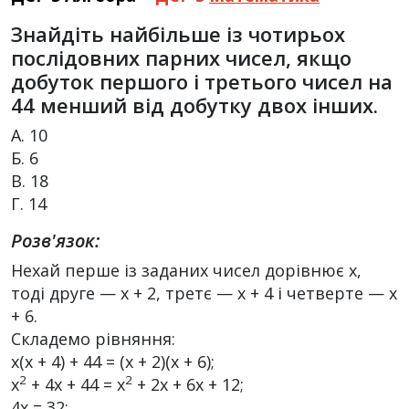
Знайдіть найбільше із чотирьох
послідовних парних чисел, якщо
добуток першого і третього чисел на
44 менший від добутку двох інших.
А. 10
Б. 6
В. 18
Г. 14
Розв'язок:
Нехай перше із заданих чисел дорівнює x,
тоді друге — x + 2, третє — x + 4 і четверте — x
+ 6.
Складемо рівняння:
x(x + 4) + 44 = (x + 2)(x + 6);
2
2
x
+ 4x + 44 = x
+ 2x + 6x + 12;
4x = 32;