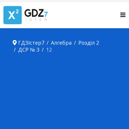
ГДЗІстер7
Алгебра
Розділ 2
ДСР № 3
12